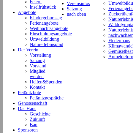
Feiern
Umweltbild
Vereinsinfos
Inselfrühstück
Ferienangeb
Satzung
Angebote
Zuckertütenf
nach oben
Kindergeburtstag
Naturerlebni
Ferienangebote
Waldolympi
Weihnachtsangebote
Naturerlebn
Einschulungsangebote
nachwachsen
Umweltbildung
Fledermaus
Naturerlebnispfad
Klimawande
Der Verein
Gemüsetheat
Vorstellung
Anmeldeform
Satzung
Vorstand
Mitglied
werden
Helfen&Spenden
Kontakt
Peißnitzbote
Peißnitzgespräche
Genossenschaft
Das Haus
Geschichte
Zukunft
Bau
Sponsoren