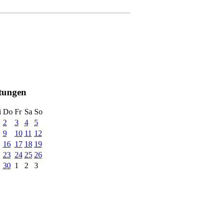
ltungen
i
Do
Fr
Sa
So
2
3
4
5
9
10
11
12
16
17
18
19
23
24
25
26
30
1
2
3