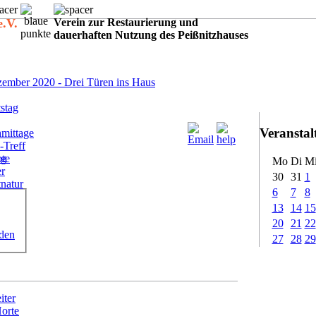
e.V.
Verein zur Restaurierung und
dauerhaften Nutzung des Peißnitzhauses
:
ember 2020 - Drei Türen ins Haus
stag
Veransta
mittage
-Treff
ote
ig
Mo
Di
M
er
30
31
1
tnatur
6
7
8
13
14
15
20
21
22
rden
27
28
29
iter
Horte