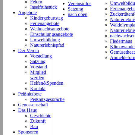
Feiern
Umweltbild
Vereinsinfos
Inselfrühstück
Ferienangeb
Satzung
Angebote
Zuckertütenf
nach oben
Kindergeburtstag
Naturerlebni
Ferienangebote
Waldolympi
Weihnachtsangebote
Naturerlebn
Einschulungsangebote
nachwachsen
Umweltbildung
Fledermaus
Naturerlebnispfad
Klimawande
Der Verein
Gemüsetheat
Vorstellung
Anmeldeform
Satzung
Vorstand
Mitglied
werden
Helfen&Spenden
Kontakt
Peißnitzbote
Peißnitzgespräche
Genossenschaft
Das Haus
Geschichte
Zukunft
Bau
Sponsoren