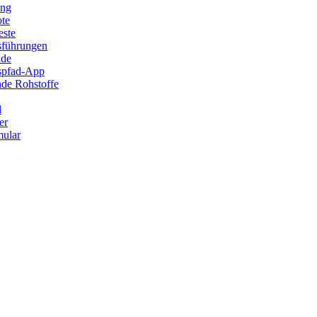
ung
ote
este
sführungen
ade
ispfad-App
de Rohstoffe
l
er
ular