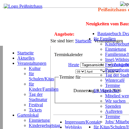
Peißnitzhaus 
Neuigkeiten vom Bau
Bautagebuch Dez
Angebote:
für Familien
Sie sind hier:
Startseite
Veranstaltungen
Kindergeburt
Einmietung
Startseite
Familiennach
Terminkalender
Aktuelles
Insel-Wildnis
Veranstaltungen
Heute
Ferienangeb
Zukünft
Kultur
Puppentheat
für
Tag der Stad
Termine für
Schulen/Kitas
Wintercafé
für
Termine
Kinder/Familien
Donnerstag, 9. April 2026
für Mitmacher
Tag der
Mitglied we
Stadtnatur
Wir suchen
Festival
Spenden
Tickets
Auftreten
Gartenlokal
Termine
Einmietung
Jobs/ Mitarbe
Impressum/Kontakt
Kindergeburtstag
für Kitas/Schulen/
Weblinks