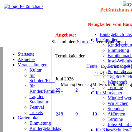
Peißnitzhaus 
Neuigkeiten vom Bau
Bautagebuch Dez
Angebote:
für Familien
Sie sind hier:
Startseite
Veranstaltungen
Kindergeburt
Einmietung
Startseite
Familiennach
Terminkalender
Aktuelles
Insel-Wildnis
Veranstaltungen
Heute
Ferienangeb
Kultur
Puppentheat
für
Tag der Stad
Juni 2026
Schulen/Kitas
Wintercafé
Montag
Dienstag
Mittwoch
Donnerstag
für
Termine
23
1
2
3
4
Kinder/Familien
für Mitmacher
Tag der
Mitglied we
Stadtnatur
Wir suchen
Festival
Spenden
Tickets
24
8
9
10
Auftreten
11
Gartenlokal
Termine
Einmietung
Jobs/ Mitarbe
Kindergeburtstag
für Kitas/Schulen/