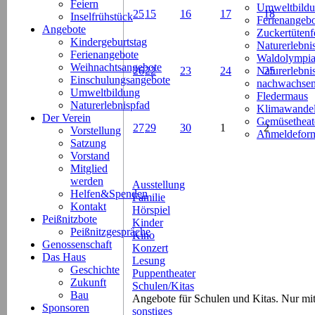
Feiern
Umweltbild
25
15
16
17
18
Inselfrühstück
Ferienangeb
Angebote
Zuckertütenf
Kindergeburtstag
Naturerlebni
Ferienangebote
Waldolympi
Weihnachtsangebote
26
22
23
24
Naturerlebn
25
Einschulungsangebote
nachwachsen
Umweltbildung
Fledermaus
Naturerlebnispfad
Klimawande
Der Verein
Gemüsetheat
27
29
30
1
2
Vorstellung
Anmeldeform
Satzung
Vorstand
Mitglied
werden
Ausstellung
Helfen&Spenden
Familie
Kontakt
Hörspiel
Peißnitzbote
Kinder
Peißnitzgespräche
Kino
Genossenschaft
Konzert
Das Haus
Lesung
Geschichte
Puppentheater
Zukunft
Schulen/Kitas
Bau
Angebote für Schulen und Kitas. Nur m
Sponsoren
sonstiges