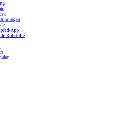
ung
ote
este
sführungen
ade
ispfad-App
de Rohstoffe
l
er
ular