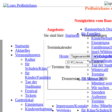
Peißnitzhaus 
Neuigkeiten vom Bau
Bautagebuch Dez
Angebote:
für Familien
Sie sind hier:
Startseite
Veranstaltungen
Kindergeburt
Einmietung
Startseite
Familiennach
Terminkalender
Aktuelles
Insel-Wildnis
Veranstaltungen
Heute
Ferienangeb
Zukünft
Kultur
Puppentheat
für
Tag der Stad
Termine für
Schulen/Kitas
Wintercafé
für
Termine
Kinder/Familien
Donnerstag, 15. Januar 2026
für Mitmacher
Tag der
Mitglied we
Stadtnatur
Wir suchen
Festival
Spenden
Tickets
Auftreten
Gartenlokal
Termine
Einmietung
Jobs/ Mitarbe
Impressum/Kontakt
Kindergeburtstag
für Kitas/Schulen/
Weblinks