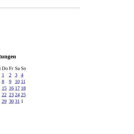
ltungen
i
Do
Fr
Sa
So
1
2
3
4
8
9
10
11
15
16
17
18
22
23
24
25
29
30
31
1