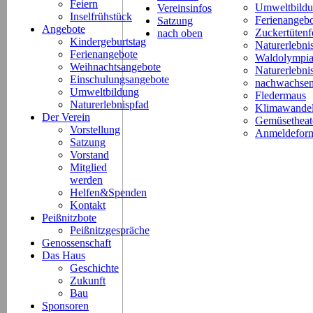
Feiern
Umweltbild
Vereinsinfos
Inselfrühstück
Ferienangeb
Satzung
Angebote
Zuckertütenf
nach oben
Kindergeburtstag
Naturerlebni
Ferienangebote
Waldolympi
Weihnachtsangebote
Naturerlebn
Einschulungsangebote
nachwachsen
Umweltbildung
Fledermaus
Naturerlebnispfad
Klimawande
Der Verein
Gemüsetheat
Vorstellung
Anmeldeform
Satzung
Vorstand
Mitglied
werden
Helfen&Spenden
Kontakt
Peißnitzbote
Peißnitzgespräche
Genossenschaft
Das Haus
Geschichte
Zukunft
Bau
Sponsoren