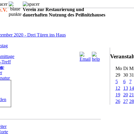
e.V.
Verein zur Restaurierung und
dauerhaften Nutzung des Peißnitzhauses
:
ember 2020 - Drei Türen ins Haus
stag
Veransta
mittage
-Treff
ote
ig
Mo
Di
M
er
29
30
31
tnatur
5
6
7
12
13
14
19
20
21
rden
26
27
28
iter
Horte