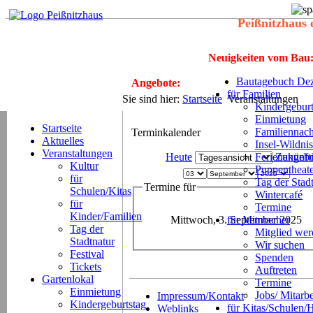
Peißnitzhaus 
Neuigkeiten vom Bau
Bautagebuch Dez
Angebote:
für Familien
Sie sind hier:
Startseite
Veranstaltungen
Kindergeburt
Einmietung
Startseite
Familiennach
Terminkalender
Aktuelles
Insel-Wildnis
Veranstaltungen
Heute
Ferienangeb
Zukünft
Kultur
Puppentheat
für
Tag der Stad
Termine für
Schulen/Kitas
Wintercafé
für
Termine
Kinder/Familien
Mittwoch, 3. September 2025
für Mitmacher
Tag der
Mitglied we
Stadtnatur
Wir suchen
Festival
Spenden
Tickets
Auftreten
Gartenlokal
Termine
Einmietung
Jobs/ Mitarbe
Impressum/Kontakt
Kindergeburtstag
für Kitas/Schulen/
Weblinks