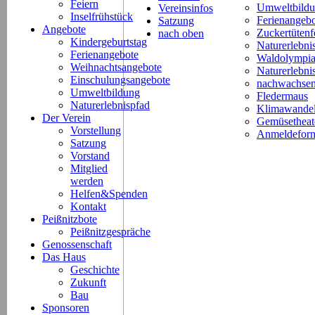
Feiern
Umweltbild
Vereinsinfos
Inselfrühstück
Ferienangeb
Satzung
Angebote
Zuckertütenf
nach oben
Kindergeburtstag
Naturerlebni
Ferienangebote
Waldolympi
Weihnachtsangebote
Naturerlebn
Einschulungsangebote
nachwachsen
Umweltbildung
Fledermaus
Naturerlebnispfad
Klimawande
Der Verein
Gemüsetheat
Vorstellung
Anmeldeform
Satzung
Vorstand
Mitglied
werden
Helfen&Spenden
Kontakt
Peißnitzbote
Peißnitzgespräche
Genossenschaft
Das Haus
Geschichte
Zukunft
Bau
Sponsoren