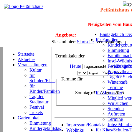
Peißnitzhaus 
Neuigkeiten vom Bau
Bautagebuch Dez
Angebote:
für Familien
Sie sind hier:
Startseite
Veranstaltungen
Kindergeburt
Einmietung
Startseite
Familiennach
Terminkalender
Aktuelles
Insel-Wildnis
Veranstaltungen
Heute
Ferienangeb
Zukünft
Kultur
Puppentheat
für
Tag der Stad
Termine für
Schulen/Kitas
Wintercafé
für
Termine
Kinder/Familien
Sonntag, 31. August 2025
für Mitmacher
Tag der
Mitglied we
Stadtnatur
Wir suchen
Festival
Spenden
Tickets
Auftreten
Gartenlokal
Termine
Einmietung
Jobs/ Mitarbe
Impressum/Kontakt
Kindergeburtstag
für Kitas/Schulen/
Weblinks