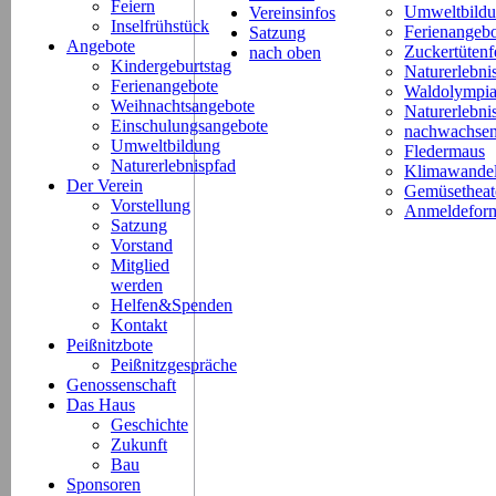
Feiern
Umweltbild
Vereinsinfos
Inselfrühstück
Ferienangeb
Satzung
Angebote
Zuckertütenf
nach oben
Kindergeburtstag
Naturerlebni
Ferienangebote
Waldolympi
Weihnachtsangebote
Naturerlebn
Einschulungsangebote
nachwachsen
Umweltbildung
Fledermaus
Naturerlebnispfad
Klimawande
Der Verein
Gemüsetheat
Vorstellung
Anmeldeform
Satzung
Vorstand
Mitglied
werden
Helfen&Spenden
Kontakt
Peißnitzbote
Peißnitzgespräche
Genossenschaft
Das Haus
Geschichte
Zukunft
Bau
Sponsoren