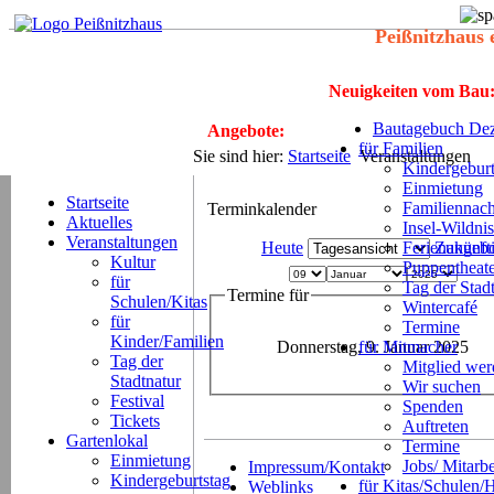
Peißnitzhaus 
Neuigkeiten vom Bau
Bautagebuch Dez
Angebote:
für Familien
Sie sind hier:
Startseite
Veranstaltungen
Kindergeburt
Einmietung
Startseite
Familiennach
Terminkalender
Aktuelles
Insel-Wildnis
Veranstaltungen
Heute
Ferienangeb
Zukünft
Kultur
Puppentheat
für
Tag der Stad
Termine für
Schulen/Kitas
Wintercafé
für
Termine
Kinder/Familien
Donnerstag, 9. Januar 2025
für Mitmacher
Tag der
Mitglied we
Stadtnatur
Wir suchen
Festival
Spenden
Tickets
Auftreten
Gartenlokal
Termine
Einmietung
Jobs/ Mitarbe
Impressum/Kontakt
Kindergeburtstag
für Kitas/Schulen/
Weblinks