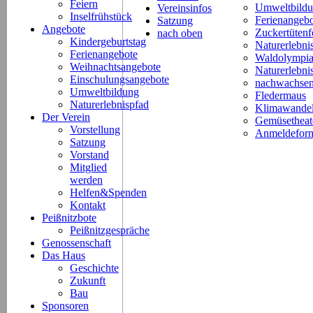
Feiern
Umweltbild
Vereinsinfos
Inselfrühstück
Ferienangeb
Satzung
Angebote
Zuckertütenf
nach oben
Kindergeburtstag
Naturerlebni
Ferienangebote
Waldolympi
Weihnachtsangebote
Naturerlebn
Einschulungsangebote
nachwachsen
Umweltbildung
Fledermaus
Naturerlebnispfad
Klimawande
Der Verein
Gemüsetheat
Vorstellung
Anmeldeform
Satzung
Vorstand
Mitglied
werden
Helfen&Spenden
Kontakt
Peißnitzbote
Peißnitzgespräche
Genossenschaft
Das Haus
Geschichte
Zukunft
Bau
Sponsoren