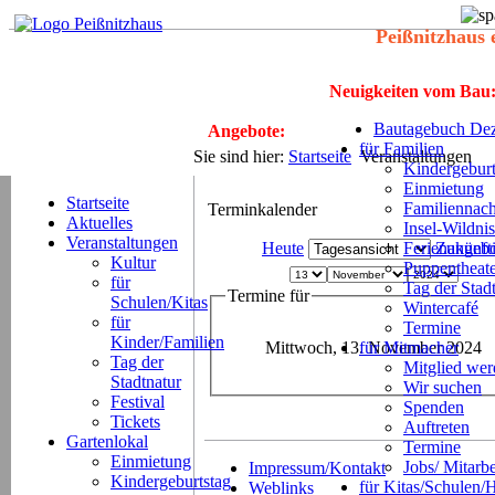
Peißnitzhaus 
Neuigkeiten vom Bau
Bautagebuch Dez
Angebote:
für Familien
Sie sind hier:
Startseite
Veranstaltungen
Kindergeburt
Einmietung
Startseite
Familiennach
Terminkalender
Aktuelles
Insel-Wildnis
Veranstaltungen
Heute
Ferienangeb
Zukünft
Kultur
Puppentheat
für
Tag der Stad
Termine für
Schulen/Kitas
Wintercafé
für
Termine
Kinder/Familien
Mittwoch, 13. November 2024
für Mitmacher
Tag der
Mitglied we
Stadtnatur
Wir suchen
Festival
Spenden
Tickets
Auftreten
Gartenlokal
Termine
Einmietung
Jobs/ Mitarbe
Impressum/Kontakt
Kindergeburtstag
für Kitas/Schulen/
Weblinks