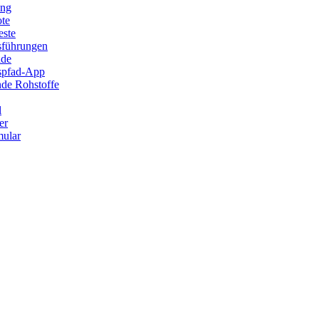
ung
ote
este
sführungen
ade
ispfad-App
de Rohstoffe
l
er
ular