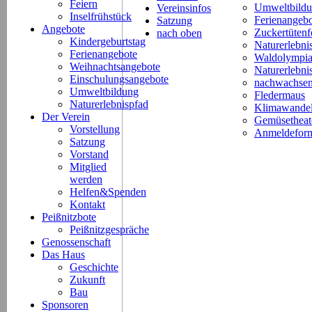
Feiern
Umweltbild
Vereinsinfos
Inselfrühstück
Ferienangeb
Satzung
Angebote
Zuckertütenf
nach oben
Kindergeburtstag
Naturerlebni
Ferienangebote
Waldolympi
Weihnachtsangebote
Naturerlebn
Einschulungsangebote
nachwachsen
Umweltbildung
Fledermaus
Naturerlebnispfad
Klimawande
Der Verein
Gemüsetheat
Vorstellung
Anmeldeform
Satzung
Vorstand
Mitglied
werden
Helfen&Spenden
Kontakt
Peißnitzbote
Peißnitzgespräche
Genossenschaft
Das Haus
Geschichte
Zukunft
Bau
Sponsoren