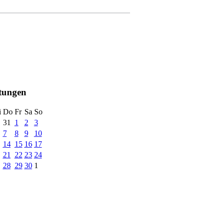
ltungen
i
Do
Fr
Sa
So
31
1
2
3
7
8
9
10
14
15
16
17
21
22
23
24
28
29
30
1