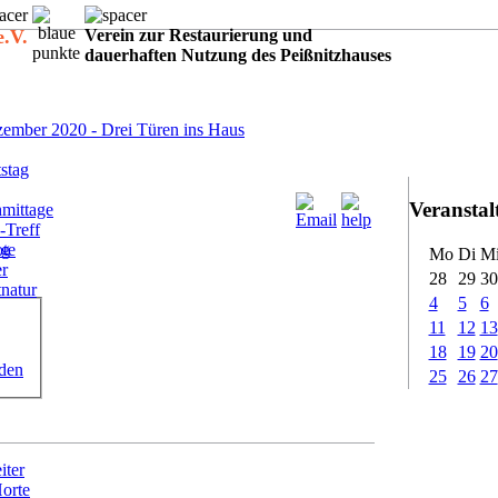
e.V.
Verein zur Restaurierung und
dauerhaften Nutzung des Peißnitzhauses
:
ember 2020 - Drei Türen ins Haus
stag
Veransta
mittage
-Treff
ote
ig
Mo
Di
M
er
28
29
30
tnatur
4
5
6
11
12
13
18
19
20
rden
25
26
27
iter
Horte