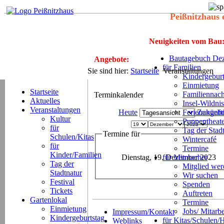
Peißnitzhaus 
Neuigkeiten vom Bau
Bautagebuch Dez
Angebote:
für Familien
Sie sind hier:
Startseite
Veranstaltungen
Kindergeburt
Einmietung
Startseite
Familiennach
Terminkalender
Aktuelles
Insel-Wildnis
Veranstaltungen
Heute
Ferienangeb
Zukünft
Kultur
Puppentheat
für
Tag der Stad
Termine für
Schulen/Kitas
Wintercafé
für
Termine
Kinder/Familien
Dienstag, 19. Dezember 2023
für Mitmacher
Tag der
Mitglied we
Stadtnatur
Wir suchen
Festival
Spenden
Tickets
Auftreten
Gartenlokal
Termine
Einmietung
Jobs/ Mitarbe
Impressum/Kontakt
Kindergeburtstag
für Kitas/Schulen/
Weblinks