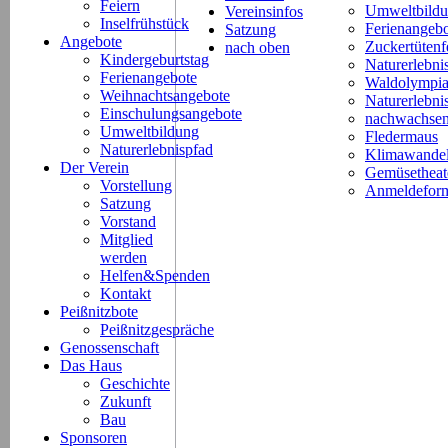
Feiern
Umweltbild
Vereinsinfos
Inselfrühstück
Ferienangeb
Satzung
Angebote
Zuckertütenf
nach oben
Kindergeburtstag
Naturerlebni
Ferienangebote
Waldolympi
Weihnachtsangebote
Naturerlebn
Einschulungsangebote
nachwachsen
Umweltbildung
Fledermaus
Naturerlebnispfad
Klimawande
Der Verein
Gemüsetheat
Vorstellung
Anmeldeform
Satzung
Vorstand
Mitglied
werden
Helfen&Spenden
Kontakt
Peißnitzbote
Peißnitzgespräche
Genossenschaft
Das Haus
Geschichte
Zukunft
Bau
Sponsoren