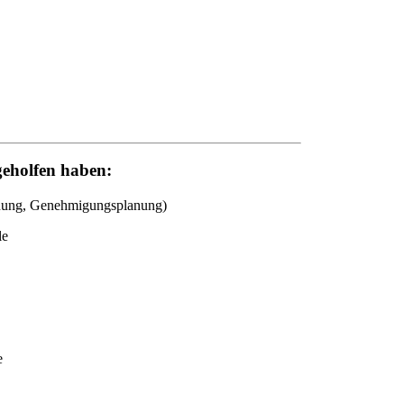
geholfen haben:
lanung, Genehmigungsplanung)
le
e