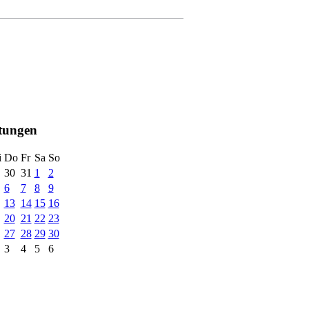
ltungen
i
Do
Fr
Sa
So
30
31
1
2
6
7
8
9
13
14
15
16
20
21
22
23
27
28
29
30
3
4
5
6