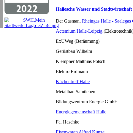
Hallesche Wasser und Stadtwirtscha
Der Gasman,
Rheingas Halle - Saalega
Actemium Halle-Leipzig
(Elektrotechnik
ExUWeg (Beräumung)
Gerüstbau Wilhelm
Klempner Matthias Pötsch
Elektro Erdmann
Küchentreff Halle
Metallbau Samtleben
Bildungszentrum Energie GmbH
Energiegemeinschaft Halle
Fa. Haschke
Eisenwaren Alfred Kunze