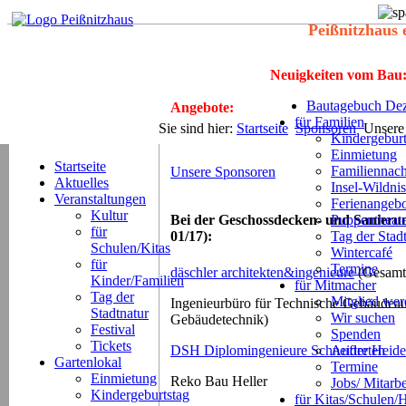
Peißnitzhaus 
Neuigkeiten vom Bau
Bautagebuch Dez
Angebote:
für Familien
Sie sind hier:
Startseite
Sponsoren
Unsere
Kindergeburt
Einmietung
Startseite
Familiennach
Unsere Sponsoren
Aktuelles
Insel-Wildnis
Veranstaltungen
Ferienangeb
Kultur
Puppentheat
Bei der Geschossdecken- und Sanierun
für
Tag der Stad
01/17):
Schulen/Kitas
Wintercafé
für
Termine
däschler architekten&ingenieure
(Gesamt
Kinder/Familien
für Mitmacher
Tag der
Mitglied we
Ingenieurbüro für Technische Gebäudeau
Stadtnatur
Wir suchen
Gebäudetechnik)
Festival
Spenden
Tickets
DSH Diplomingenieure Schneider Heid
Auftreten
Gartenlokal
Termine
Einmietung
Reko Bau Heller
Jobs/ Mitarbe
Kindergeburtstag
für Kitas/Schulen/