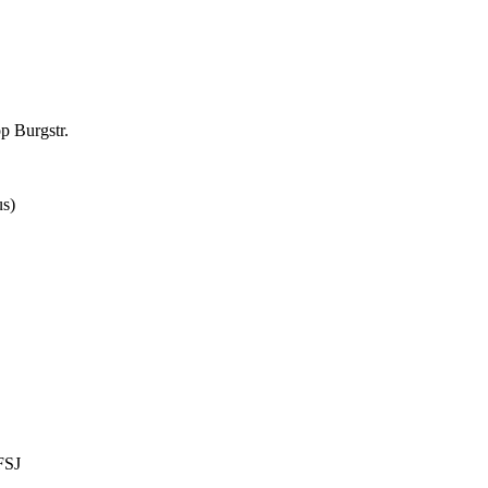
 Burgstr.
us)
FSJ