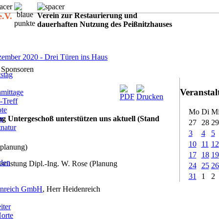
e.V.
Verein zur Restaurierung und
dauerhaften Nutzung des Peißnitzhauses
:
ember 2020 - Drei Türen ins Haus
 Sponsoren
stag
Veransta
mittage
-Treff
ote
Mo
Di
M
er
g Untergeschoß unterstützen uns aktuell (Stand
27
28
29
tnatur
3
4
5
10
11
12
planung)
17
18
19
rden
srüstung Dipl.-Ing. W. Rose (Planung
24
25
26
31
1
2
enreich GmbH
, Herr Heidenreich
iter
Horte