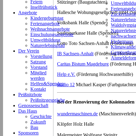
Feiern
Stützinger (Baugutachten)
Umweltbild
Inselfrühstück
Ferienangeb
Hallesche Wohungsgesellschaft mbH (S
Angebote
Zuckertütenf
Kindergeburtstag
Naturerlebni
Volksbank Halle (Spende)
Ferienangebote
Waldolympi
Weihnachtsangebote
Naturerlebn
Saalesparkasse Halle (Spenden)
Einschulungsangebote
nachwachsen
Umweltbildung
Fledermaus
Lotto Toto Sachsen-Anhalt (Förderung)
Naturerlebnispfad
Klimawande
Der Verein
Gemüsetheat
IB Sachsen-Anhalt
(Förderung Hochwass
Vorstellung
Anmeldeform
Satzung
Caritas Bistum Magdeburg
(Förderung H
Vorstand
Mitglied
Help e.V.
(Förderung Hochwasserhilfe)
werden
Helfen&Spenden
studio 12
Michael Kasper (Farbgutachten
Kontakt
Peißnitzbote
Peißnitzgespräche
Bei der Renovierung der Kolonnaden u
Genossenschaft
Das Haus
wundermaschinen.de
(Maschinenverleih)
Geschichte
Zukunft
Klöpfer Holz Halle
Bau
Sponsoren
Malermeister Wolfgang Steinitz