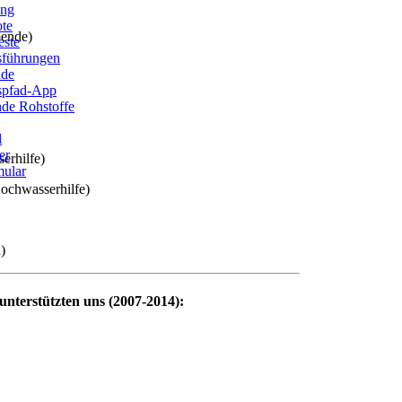
ung
ote
pende)
este
sführungen
ade
ispfad-App
de Rohstoffe
l
er
erhilfe)
ular
ochwasserhilfe)
)
nterstützten uns (2007-2014):