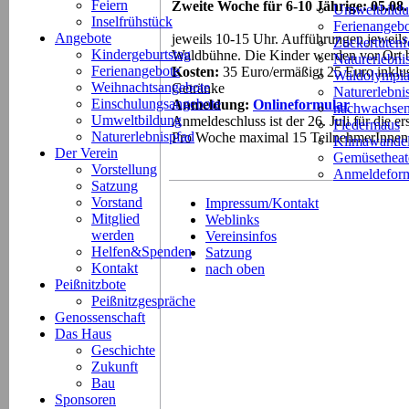
Feiern
Zweite Woche für 6-10 Jährige: 05.08
Umweltbild
Inselfrühstück
Ferienangeb
Angebote
jeweils 10-15 Uhr. Aufführungen jeweils
Zuckertütenf
Kindergeburtstag
Waldbühne. Die Kinder werden vor Ort b
Naturerlebni
Ferienangebote
Kosten:
35 Euro/ermäßigt 25 Euro inklus
Waldolympi
Weihnachtsangebote
Getränke
Naturerlebn
Einschulungsangebote
Anmeldung:
Onlineformular
nachwachsen
Umweltbildung
Anmeldeschluss ist der 26. Juli für die 
Fledermaus
Naturerlebnispfad
Pro Woche maximal 15 TeilnehmerInnen
Klimawande
Der Verein
Gemüsetheat
Vorstellung
Anmeldeform
Satzung
Vorstand
Impressum/Kontakt
Mitglied
Weblinks
werden
Vereinsinfos
Helfen&Spenden
Satzung
Kontakt
nach oben
Peißnitzbote
Peißnitzgespräche
Genossenschaft
Das Haus
Geschichte
Zukunft
Bau
Sponsoren