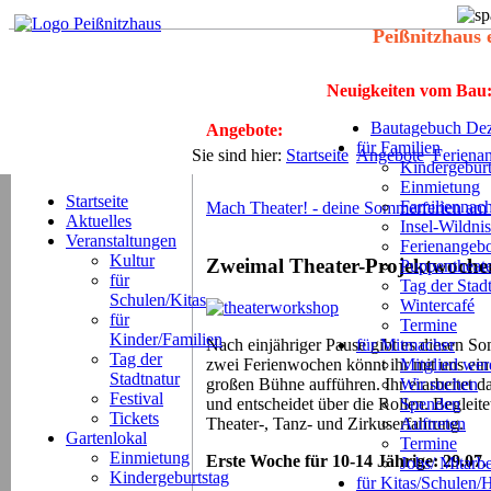
Peißnitzhaus 
Neuigkeiten vom Bau
Bautagebuch Dez
Angebote:
für Familien
Sie sind hier:
Startseite
Angebote
Feriena
Kindergeburt
Einmietung
Startseite
Familiennach
Mach Theater! - deine Sommerferien am 
Aktuelles
Insel-Wildnis
Veranstaltungen
Ferienangeb
Kultur
Zweimal Theater-Projektwochen
Puppentheat
für
Tag der Stad
Schulen/Kitas
Wintercafé
für
Termine
Kinder/Familien
für Mitmacher
Nach einjähriger Pause gibt es diesen S
Tag der
Mitglied we
zwei Ferienwochen könnt ihr mit uns ein 
Stadtnatur
Wir suchen
großen Bühne aufführen. Ihr erarbeitet d
Festival
Spenden
und entscheidet über die Rollen. Begleit
Tickets
Auftreten
Theater-, Tanz- und Zirkuserfahrung.
Gartenlokal
Termine
Einmietung
Erste Woche für 10-14 Jährige: 29.07. 
Jobs/ Mitarbe
Kindergeburtstag
für Kitas/Schulen/