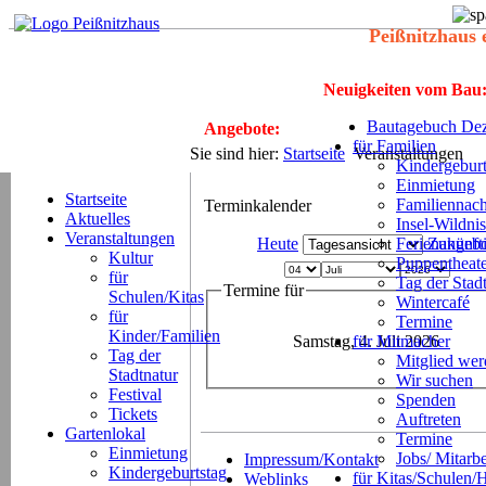
Peißnitzhaus 
Neuigkeiten vom Bau
Bautagebuch Dez
Angebote:
für Familien
Sie sind hier:
Startseite
Veranstaltungen
Kindergeburt
Einmietung
Startseite
Familiennach
Terminkalender
Aktuelles
Insel-Wildnis
Veranstaltungen
Heute
Ferienangeb
Zukünft
Kultur
Puppentheat
für
Tag der Stad
Termine für
Schulen/Kitas
Wintercafé
für
Termine
Kinder/Familien
Samstag, 4. Juli 2026
für Mitmacher
Tag der
Mitglied we
Stadtnatur
Wir suchen
Festival
Spenden
Tickets
Auftreten
Gartenlokal
Termine
Einmietung
Jobs/ Mitarbe
Impressum/Kontakt
Kindergeburtstag
für Kitas/Schulen/
Weblinks