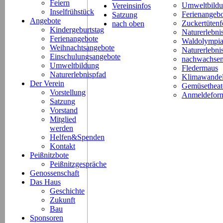
Feiern
Umweltbild
Vereinsinfos
Inselfrühstück
Ferienangeb
Satzung
Angebote
Zuckertütenf
nach oben
Kindergeburtstag
Naturerlebni
Ferienangebote
Waldolympi
Weihnachtsangebote
Naturerlebn
Einschulungsangebote
nachwachsen
Umweltbildung
Fledermaus
Naturerlebnispfad
Klimawande
Der Verein
Gemüsetheat
Vorstellung
Anmeldeform
Satzung
Vorstand
Mitglied
werden
Helfen&Spenden
Kontakt
Peißnitzbote
Peißnitzgespräche
Genossenschaft
Das Haus
Geschichte
Zukunft
Bau
Sponsoren